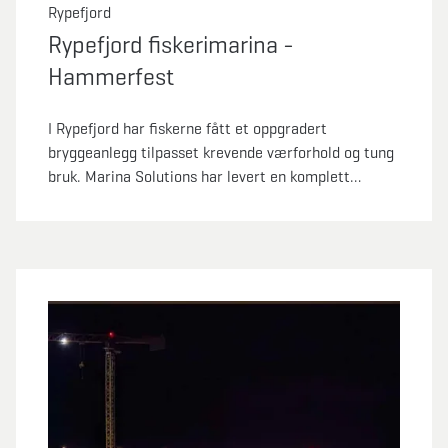
Rypefjord
Rypefjord fiskerimarina -
Hammerfest
I Rypefjord har fiskerne fått et oppgradert
bryggeanlegg tilpasset krevende værforhold og tung
bruk. Marina Solutions har levert en komplett
løsning som kombinerer styrke, sikkerhet og
funksjonalitet – skreddersydd for en aktiv fiskerihavn
der både vær og fartøy stiller høye krav.