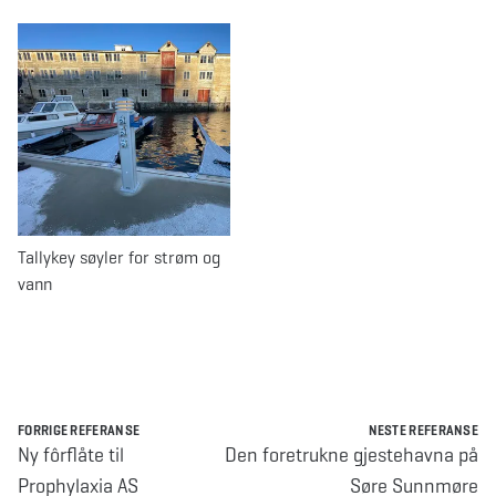
Tallykey søyler for strøm og
vann
FORRIGE REFERANSE
NESTE REFERANSE
Ny fôrflåte til
Den foretrukne gjestehavna på
Prophylaxia AS
Søre Sunnmøre