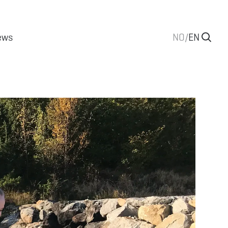
ews
NO
/
EN