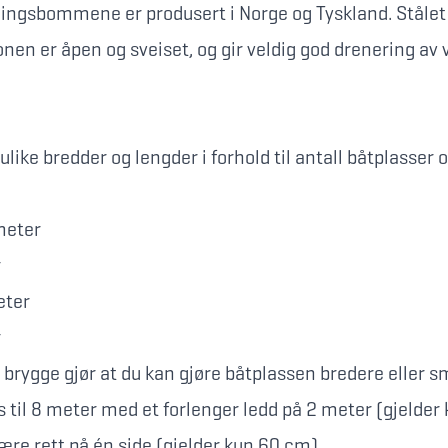
ningsbommene er produsert i Norge og Tyskland. Stålet 
onen er åpen og sveiset, og gir veldig god drenering av 
ike bredder og lengder i forhold til antall båtplasser o
meter
r
eter
r
rygge gjør at du kan gjøre båtplassen bredere eller s
 til 8 meter med et forlenger ledd på 2 meter (gjelder
re rett på én side (gjelder kun 60 cm).