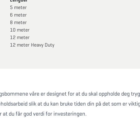
5 meter
6 meter
8 meter
10 meter
12 meter
12 meter Heavy Duty
gsbommene våre er designet for at du skal oppholde deg trygt i
eholdsarbeid slik at du kan bruke tiden din på det som er vikt
r at du får god verdi for investeringen.