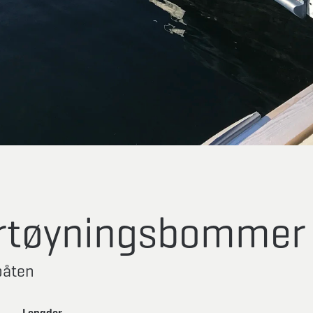
ortøyningsbommer
 båten
Lengder