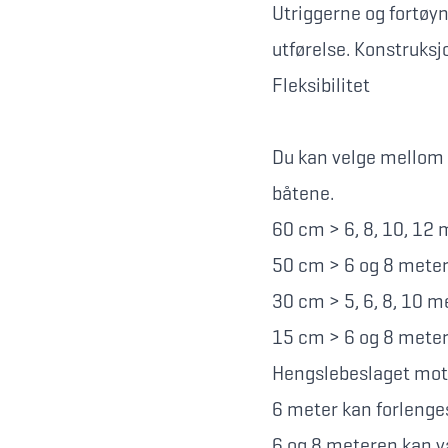
Utriggerne og fortøy
utførelse. Konstruksj
Fleksibilitet
Du kan velge mellom ul
båtene.
60 cm > 6, 8, 10, 12 
50 cm > 6 og 8 mete
30 cm > 5, 6, 8, 10 m
15 cm > 6 og 8 mete
Hengslebeslaget mot b
6 meter kan forlenges
6 og 8 meteren kan væ