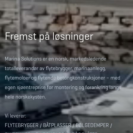
Fremst på løsninger
Marina Solutions er en norsk, markedsledende
totalleverandør av flytebrygger, marinaanlegg,
flytemoloer og flytende betongkonstruksjoner – med
egen sjøentreprise for montering og forankring langs
hele norskekysten.
Vi leverer:
FLYTEBRYGGER / BÅTPLASSER / BØLGEDEMPER /