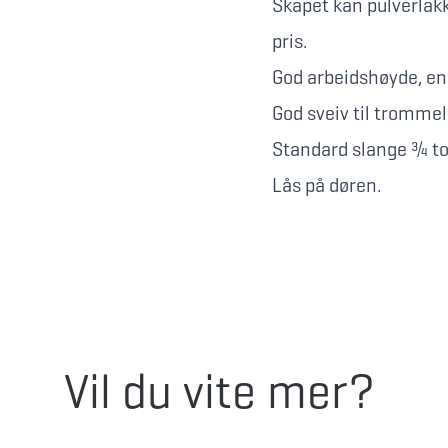
Skapet kan pulverlakk
pris.
God arbeidshøyde, enk
God sveiv til trommel
Standard slange ¾ t
Lås på døren.
Vil du vite mer?