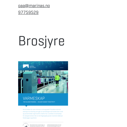
oaa@marinas.no
97759529
Brosjyre