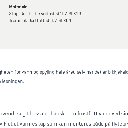
Materiale
Skap: Rustfritt, syrefast stål, AISI 316
Trommel: Rustfritt stål, AISI 304
eten for vann og spyling hele året, selv når det er bikkjekal
 løsningen.
vendt seg til oss med ønske om frostfritt vann ved sin
r utviklet et varmeskap som kan monteres både på flytebr