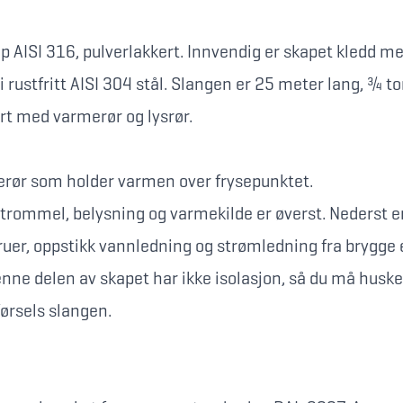
ap AISI 316, pulverlakkert. Innvendig er skapet kledd me
rustfritt AISI 304 stål. Slangen er 25 meter lang, ¾ to
rt med varmerør og lysrør.
rør som holder varmen over frysepunktet.
 trommel, belysning og varmekilde er øverst. Nederst er
kruer, oppstikk vannledning og strømledning fra brygge e
ne delen av skapet har ikke isolasjon, så du må husk
førsels slangen.