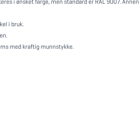
eres i ønsket farge, men standard er RAL 9007. Annen fa
el i bruk.
en.
oms med kraftig munnstykke.