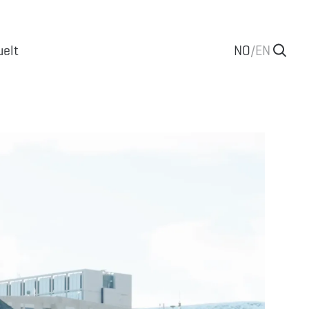
uelt
NO
/
EN