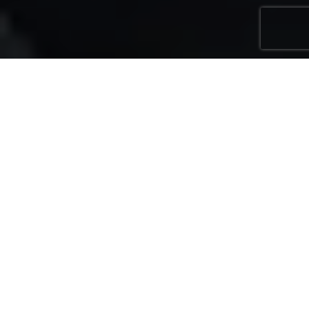
Marina Solutions ble etablert på Sunnmøre i 2010 og
har siden utviklet seg til en landsdekkende
totalleverandør av flytebrygger, marinaanlegg,
havneanlegg og løsninger til havbruksnæringen. Våre
medarbeidere har lang bransjeerfaring og solid praktisk
kompetanse fra prosjektering, levering og montering av