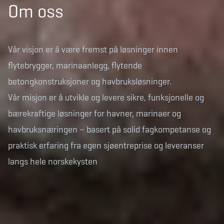
Om oss
Vår visjon er å være fremst på løsninger innen
flytebrygger, marinaanlegg, flytende
betongkonstruksjoner og havbruksløsninger.
Vår misjon er å utvikle og levere sikre, funksjonelle og
bærekraftige løsninger for havner, marinaer og
havbruksnæringen – basert på solid fagkompetanse og
praktisk erfaring fra egen sjøentreprise og leveranser
langs hele norskekysten