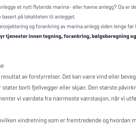
anlegge et nytt flytende marina- eller havne anlegg? Da er de
e basert på lokaliteten til anlegget.
 prosjektering og forankring av marina anlegg siden lenge før
lbyr tjenester innen tegning, forankring, bølgeberegning 
se
esultat av forstyrrelser. Det kan være vind eller bevege
r støter borti fjellvegger eller skjær. Den største påvi
nhenter vi værdata fra nærmeste værstasjon, når vi utfø
r hvilken vindretning som er fremtredende og hvordan m