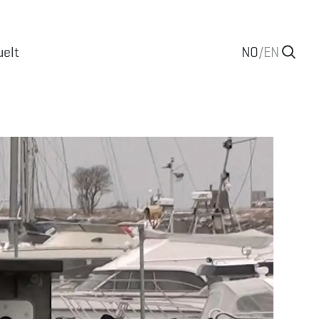
uelt
NO
/
EN