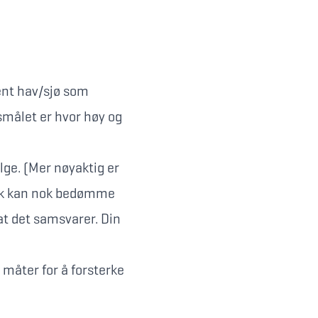
ent hav/sjø som
rsmålet er hvor høy og
ge. (Mer nøyaktig er
ikk kan nok bedømme
t det samsvarer. Din
 måter for å forsterke