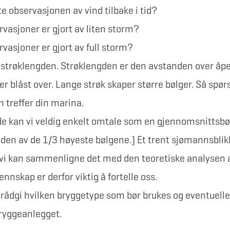
e observasjonen av vind tilbake i tid?
asjoner er gjort av liten storm?
asjoner er gjort av full storm?
er strøklengden. Strøklengden er den avstanden over åp
ler blåst over. Lange strøk skaper større bølger. Så spø
n treffer din marina.
de kan vi veldig enkelt omtale som en gjennomsnittsbøl
den av de 1/3 høyeste bølgene.) Et trent sjømannsbl
vi kan sammenligne det med den teoretiske analysen a
nnskap er derfor viktig å fortelle oss.
 rådgi hvilken bryggetype som bør brukes og eventuelle
ryggeanlegget.