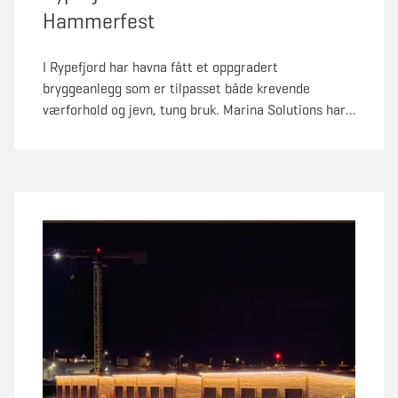
Hammerfest
I Rypefjord har havna fått et oppgradert
bryggeanlegg som er tilpasset både krevende
værforhold og jevn, tung bruk. Marina Solutions har
levert en løsning som legger vekt på styrke,
sikkerhet og praktisk funksjonalitet – godt egnet for
en aktiv havn der kravene er høye året rundt.