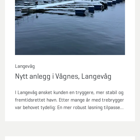
Langevåg
Nytt anlegg i Vågnes, Langevåg
I Langevåg ønsket kunden en tryggere, mer stabil og
fremtidsrettet havn. Etter mange år med trebrygger
var behovet tydelig: En mer robust løsning tilpasset
både dagens bruk og fremtidige krav. Marina
Solutions leverte en komplett oppgradering med nye
betongbrygger, utriggere og ferdig forankring. I
tillegg fikk vi kranet bort det gamle anlegget.