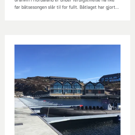
før båtsesongen slår til for fullt. Båtlaget har gjort
en formidabel dugnadsinnsats, og Marina Solutions
har levert en bølgebryter og en betongbrygge med
tilbehør.