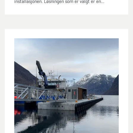
installasjonen. Løsningen som er valgt er en
flytemolo på 100 meter som veier om lag 1600
tonn. Dette er en helt unik bølgedemper som også
skjermer det store marinaanlegget på innsiden.
Tilkomsten er via en spesialdesignet landgang på
hele 25 x 3,4 meter i stål.