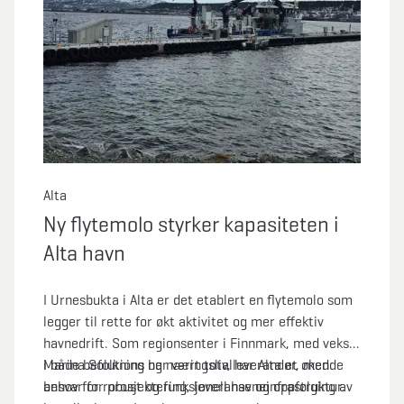
Alta
Ny flytemolo styrker kapasiteten i
Alta havn
I Urnesbukta i Alta er det etablert en flytemolo som
legger til rette for økt aktivitet og mer effektiv
havnedrift. Som regionsenter i Finnmark, med vekst
i både befolkning og næringsliv, har Alta et økende
Marina Solutions har vært totalleverandør, med
behov for robust og funksjonell havneinfrastruktur.
ansvar for prosjektering, leveranse og oppfølging av