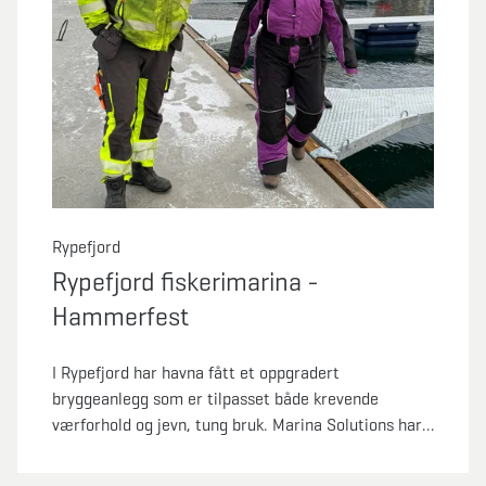
Rypefjord
Rypefjord fiskerimarina -
Hammerfest
I Rypefjord har havna fått et oppgradert
bryggeanlegg som er tilpasset både krevende
værforhold og jevn, tung bruk. Marina Solutions har
levert en løsning som legger vekt på styrke,
sikkerhet og praktisk funksjonalitet – godt egnet for