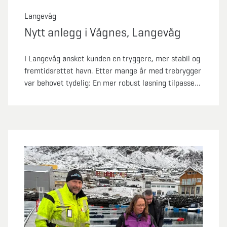
Langevåg
Nytt anlegg i Vågnes, Langevåg
I Langevåg ønsket kunden en tryggere, mer stabil og
fremtidsrettet havn. Etter mange år med trebrygger
var behovet tydelig: En mer robust løsning tilpasset
både dagens bruk og fremtidige krav. Marina
Solutions leverte en komplett oppgradering med nye
betongbrygger, utriggere og ferdig forankring. I
tillegg fikk vi kranet bort det gamle anlegget.