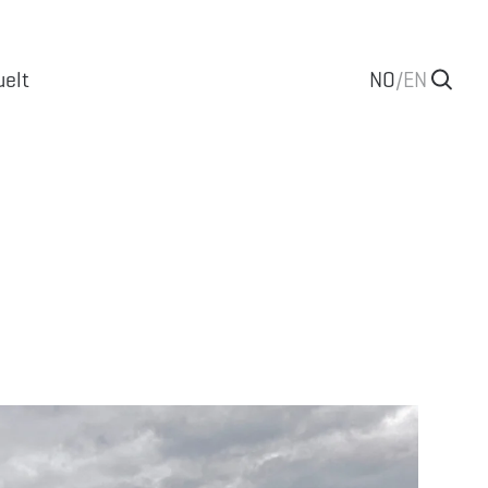
uelt
NO
/
EN