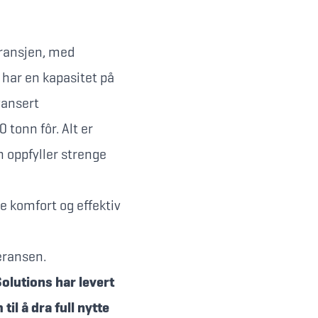
bransjen, med
 har en kapasitet på
vansert
 tonn fôr. Alt er
n oppfyller strenge
e komfort og effektiv
veransen.
olutions har levert
il å dra full nytte