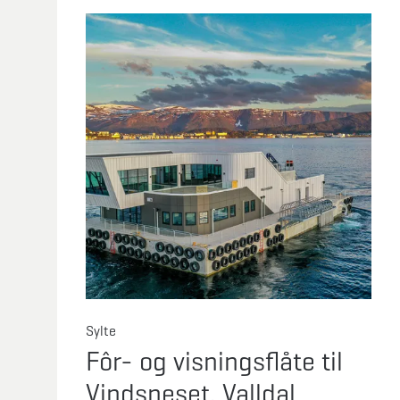
Sylte
Fôr- og visningsflåte til
Vindsneset, Valldal