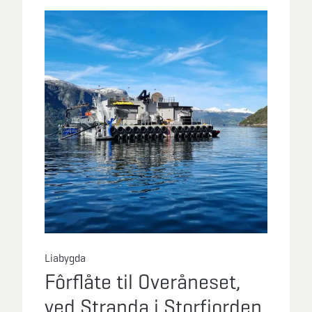
Liabygda
Fôrflåte til Overåneset,
ved Stranda i Storfjorden