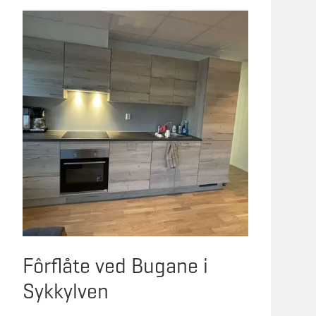
Fôrflåte ved Bugane i
Sykkylven