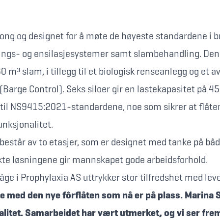
tong og designet for å møte de høyeste standardene i 
ôrings- og ensilasjesystemer samt slambehandling. Den
 m³ slam, i tillegg til et biologisk renseanlegg og et a
arge Control). Seks siloer gir en lastekapasitet på 450
 til NS9415:2021-standardene, noe som sikrer at flåte
funksjonalitet.
består av to etasjer, som er designet med tanke på båd
kte løsningene gir mannskapet gode arbeidsforhold.
Våge i Prophylaxia AS uttrykker stor tilfredshet med le
e med den nye fôrflåten som nå er på plass. Marina S
litet. Samarbeidet har vært utmerket, og vi ser frem t