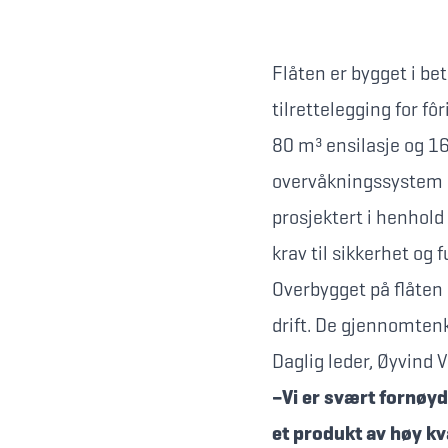
Flåten er bygget i be
tilrettelegging for f
80 m³ ensilasje og 160
overvåkningssystem (B
prosjektert i henhold
krav til sikkerhet og 
Overbygget på flåten 
drift. De gjennomten
Daglig leder, Øyvind 
–Vi er svært fornøyd
et produkt av høy kva