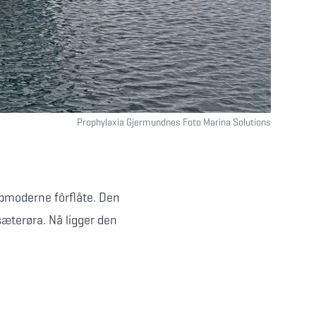
Prophylaxia Gjermundnes Foto Marina Solutions
ppmoderne fôrflåte. Den
sæterøra. Nå ligger den