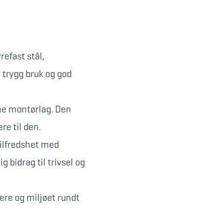
yrefast stål,
e trygg bruk og god
rne montørlag. Den
re til den.
tilfredshet med
g bidrag til trivsel og
iere og miljøet rundt