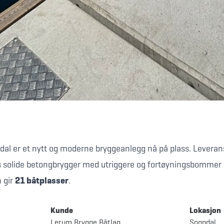
dal er et nytt og moderne bryggeanlegg nå på plass. Leveran
ks solide betongbrygger med utriggere og fortøyningsbommer
 gir
21 båtplasser
.
Kunde
Lokasjon
Lerum Brygge Båtlag
Sogndal