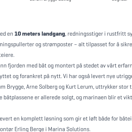
med en
10 meters landgang
, redningsstiger i rustfritt s
ningspullerter og strømposter – alt tilpasset for å sikr
teiere.
inn fjorden med båt og montert på stedet av vårt erfa
ttet og forankret på nytt. Vi har også levert nye utrigge
m Brygge, Arne Solberg og Kurt Lerum, uttrykker stor 
 båtplassene er allerede solgt, og marinaen blir et vikti
 levert en komplett løsning som gir et løft både for båte
ntør Erling Berge i Marina Solutions.