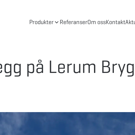
Produkter
Referanser
Om oss
Kontakt
Akt
egg på Lerum Bry