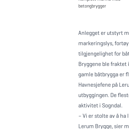
betongbrygger
Anlegget er utstyrt 
markeringslys, fortøy
tilgjengelighet for bå
Bryggene ble fraktet 
gamle båtbrygga er fly
Havnesjefene på Leru
utbyggingen. De fleste
aktivitet i Sogndal.
– Vi er stolte av å ha
Lerum Brygge, sier mo