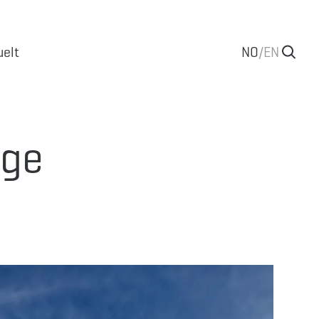
uelt
NO
/
EN
gge