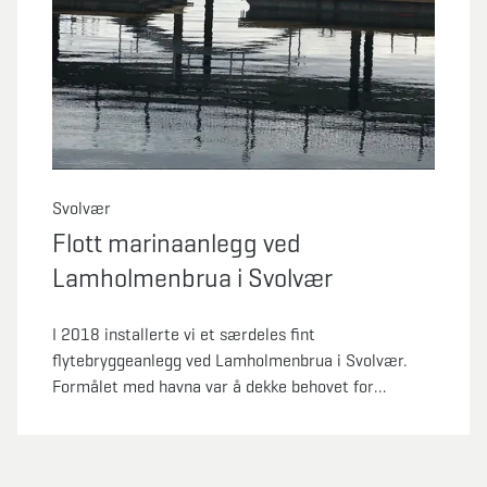
Svolvær
Flott marinaanlegg ved
Lamholmenbrua i Svolvær
I 2018 installerte vi et særdeles fint
flytebryggeanlegg ved Lamholmenbrua i Svolvær.
Formålet med havna var å dekke behovet for
tilreisende fiskeflåte. Ved uvær kan fiskebåtene
trekke inn her og ligge trygt.