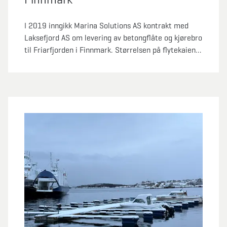
I 2019 inngikk Marina Solutions AS kontrakt med
Laksefjord AS om levering av betongflåte og kjørebro
til Friarfjorden i Finnmark. Størrelsen på flytekaien
er 30 x 12 meter. Den er dimensjonert for anløp av
brønnbåter med lengde inntil 90 meter.