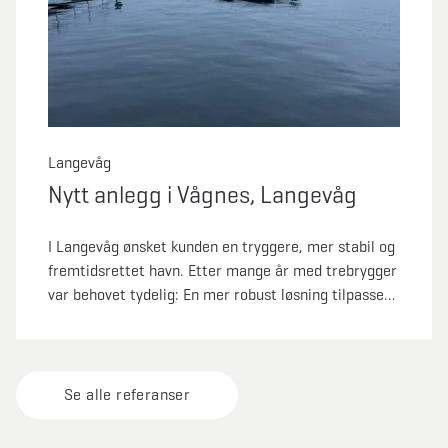
Langevåg
Nytt anlegg i Vågnes, Langevåg
I Langevåg ønsket kunden en tryggere, mer stabil og
fremtidsrettet havn. Etter mange år med trebrygger
var behovet tydelig: En mer robust løsning tilpasset
både dagens bruk og fremtidige krav. Marina
Solutions leverte en komplett oppgradering med nye
betongbrygger, utriggere og ferdig forankring. I
tillegg fikk vi kranet bort det gamle anlegget.
Se alle referanser