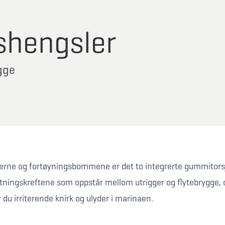
shengsler
ygge
gerne og fortøyningsbommene er det to integrerte gummitorsj
ningskreftene som oppstår mellom utrigger og flytebrygge, o
r du irriterende knirk og ulyder i marinaen.