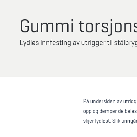
Gummi torsjon
Lydløs innfesting av utrigger til stålbr
På undersiden av utrig
opp og demper de belast
skjer lydløst. Slik unngå