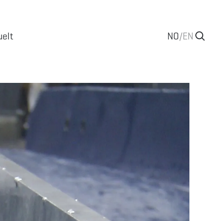
uelt
NO
/
EN