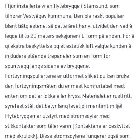
I fjor installerte vi en flytebrygge i Stamsund, som
tilhører Vestvågøy kommune. Den ble raskt populær
blant båtgjestene, så dette året har vi utvidet den ved å
legge til to 20 meters seksjoner i L-form på enden. For å
gi ekstra beskyttelse og et estetisk løft valgte kunden å
inkludere stående trepaneler som en form for
spuntvegg langs sidene av bryggene.
Fortøyningspullertene er utformet slik at du kan bruke
den fortøyningsmåten du er mest komfortabel med,
enten om det er løkke eller kryss. Materialet er rustfritt,
syrefast stål, det betyr lang levetid i maritimt miljø!
Flytebryggen er utstyrt med strømsøyler med
stikkontakter som tåler vann (Kontaktene er beskyttet
med skrulokk). Disse strømsøylene fungerer også som