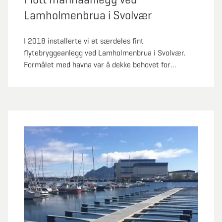
Lamholmenbrua i Svolvær
I 2018 installerte vi et særdeles fint
flytebryggeanlegg ved Lamholmenbrua i Svolvær.
Formålet med havna var å dekke behovet for
tilreisende fiskeflåte. Ved uvær kan fiskebåtene
trekke inn her og ligge trygt.