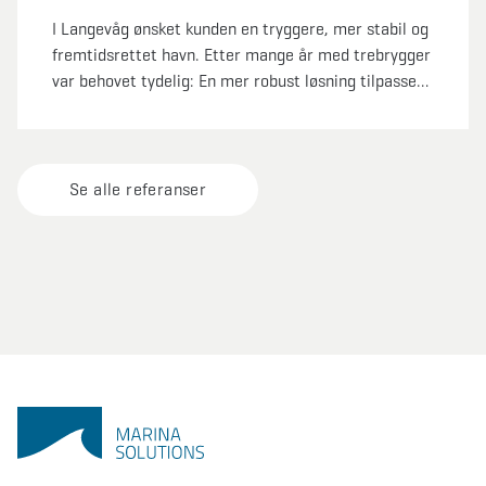
I Langevåg ønsket kunden en tryggere, mer stabil og
fremtidsrettet havn. Etter mange år med trebrygger
var behovet tydelig: En mer robust løsning tilpasset
både dagens bruk og fremtidige krav. Marina
Solutions leverte en komplett oppgradering med nye
betongbrygger, utriggere og ferdig forankring. I
tillegg fikk vi kranet bort det gamle anlegget.
Se alle referanser